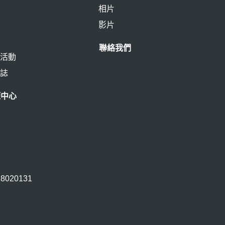
相片
情
影片
聯絡我們
的活動
標誌
源中心
28020131