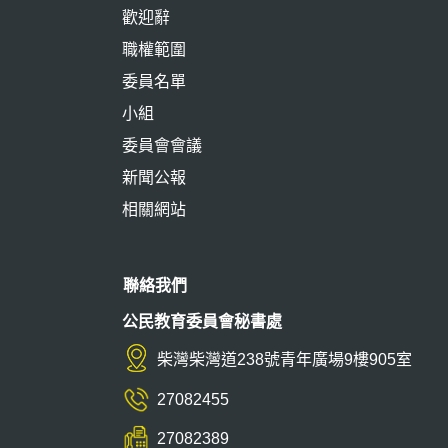
歡迎辭
職權範圍
委員名單
小組
委員會會議
新聞公報
相關網站
聯絡我們
公民教育委員會秘書處
柴灣柴灣道238號青年廣場9樓905室
27082455
27082389