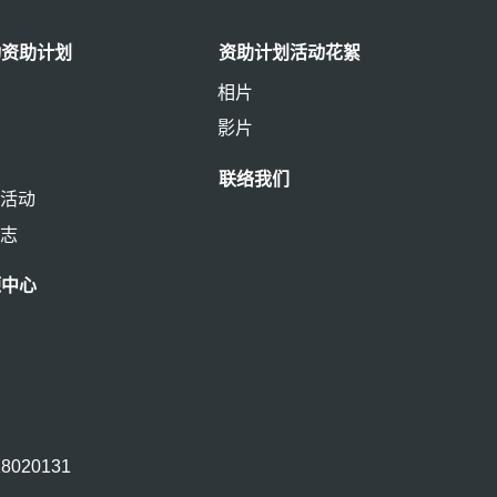
动资助计划
资助计划活动花絮
相片
情
影片
联络我们
的活动
标志
源中心
28020131