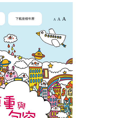
A
下載座檯年曆
A
A